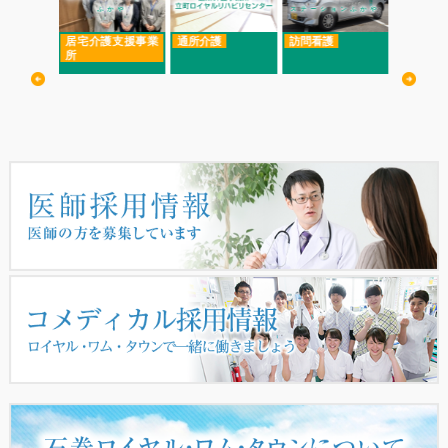
ョンふかや
ふかや
ステーションふかや
ふ
居宅介護支援事業
通所介護
訪問看護
居宅介護
所
所