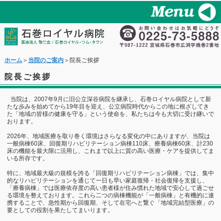
ホーム
＞
当院のご案内
＞院長ご挨拶
院長ご挨拶
当院は、
2007
年
9
月に旧公立深谷病院を継承し、石巻ロイヤル病院として新
たな歩みを始めてから
19
年目を迎え、公立病院時代からこの地に根ざしてき
た「地域の皆様の健康を守る」という使命を、私たちは今も大切に受け継いで
おります。
2026
年、地域医療を取り巻く環境はさらなる変化の中にありますが、当院は
一般病棟
60
床、回復期リハビリテーション病棟
110
床、療養病棟
60
床、計
230
床の機能を最大限に活用し、これまで以上に質の高い医療・ケアを提供してま
いる所存です。
特に、地域最大級の規模を誇る「回復期リハビリテーション病棟」では、集中
的なリハビリテーションを通じて一日も早い家庭復帰・社会復帰を支援し、
「療養病棟」では医療依存度の高い患者様が住み慣れた地域で安心して過ごせ
る環境を整えております。これら二つの病棟機能が「一般病棟」と有機的に連
携することで、急性期から回復期、そして在宅へと繋ぐ「地域完結型医療」の
要としての役割を果たしてまいります。