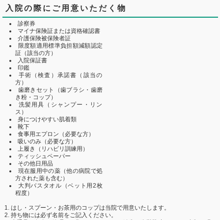
入院の際にご用意いただく物
診察券
マイナ保険証または資格確認書
介護保険被保険者証
限度額適用標準負担額減額認定
証（該当の方）
入院保証書
印鑑
手術（検査）承諾書（該当の
方）
歯磨きセット（歯ブラシ・歯磨
き粉・コップ）
洗髪用具（シャンプー・リン
ス）
身につけやすい肌着類
靴下
食事用エプロン（必要な方）
吸いのみ（必要な方）
上履き（リハビリ訓練用）
ティッシュペーパー
その他日用品
現在服用中の薬（他の病院で処
方された薬も含む）
大判バスタオル（ベット用2枚
程度）
はし・スプーン・お茶用のコップは当院で用意いたします。
持ち物には必ず名前をご記入ください。