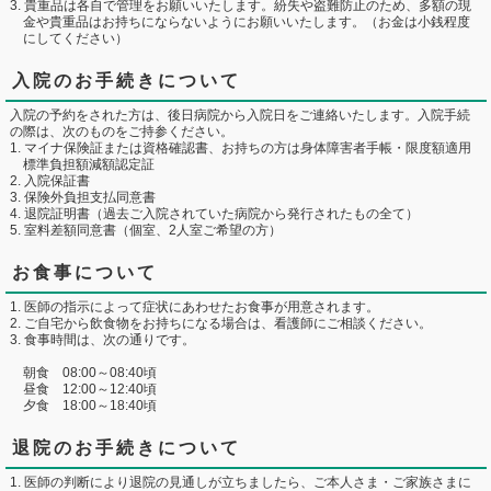
貴重品は各自で管理をお願いいたします。紛失や盗難防止のため、多額の現
金や貴重品はお持ちにならないようにお願いいたします。（お金は小銭程度
にしてください）
入院のお手続きについて
入院の予約をされた方は、後日病院から入院日をご連絡いたします。入院手続
の際は、次のものをご持参ください。
マイナ保険証または資格確認書、お持ちの方は身体障害者手帳・限度額適用
標準負担額減額認定証
入院保証書
保険外負担支払同意書
退院証明書（過去ご入院されていた病院から発行されたもの全て）
室料差額同意書（個室、2人室ご希望の方）
お食事について
医師の指示によって症状にあわせたお食事が用意されます。
ご自宅から飲食物をお持ちになる場合は、看護師にご相談ください。
食事時間は、次の通りです。
朝食 08:00～08:40頃
昼食 12:00～12:40頃
夕食 18:00～18:40頃
退院のお手続きについて
医師の判断により退院の見通しが立ちましたら、ご本人さま・ご家族さまに