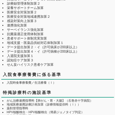
診療録管理体制加算２
栄養サポートチーム加算
医療安全対策加算２
医療安全対策地域連携加算２
感染対策向上加算３
連携強化加算
サーベイランス強化加算
抗菌薬適正使用体制加算
患者サポート体制充実加算
地域支援・医薬品供給対応体制加算１
データ提出加算２・イ（許可病床が200床以上）
データ提出加算４・イ（許可病棟が200床以上）
入退院支援加算１
認知症ケア加算３
せん妄ハイリスク患者ケア加算
入院食事療養費に係る基準
入院時食事療養費／生活療養（Ⅰ）
特掲診療料の施設基準
がん治療連携指導料【肺がん・胃・大腸】（石巻赤十字病院）
地域医療連携診療計画加算（診療情報提供料（Ⅰ））
薬剤管理指導料
HPV核酸検出・HPV核酸検出（簡易ジェノタイプ判定）