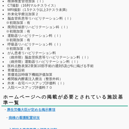
検体検査管理加算（Ⅰ）
CT撮影（16列マルチスライス）
MRI撮影（1.5テスラ以上3テスラ未満）
外来化学療法加算２
脳血管疾患等リハビリテーション料（Ⅰ）
※初期加算：有
廃用症候群リハビリテーション科（Ⅰ）
※初期加算：有
運動器リハビリテーション料（Ⅰ）
※初期加算：有
呼吸器リハビリテーション料（Ⅰ）
※初期加算：有
がん患者リハビリテーション料
（維持期）脳血管疾患等リハビリテーション料（Ⅰ）
（維持期）運動器リハビリテーション料（Ⅰ）
医科点数表第2章第10部手術の通則5及び6に掲げる手術
胃瘻造設術
胃瘻造設時嚥下機能評価加算
椎間板内酵素注入療法（整形外科）
外来・在宅ベースアップ評価料（Ⅰ）
入院ベースアップ評価料７０
ホームページへの掲載が必要とされている施設基
準一覧
・
厚生労働大臣が定める掲示事項
・
病棟の看護配置状況