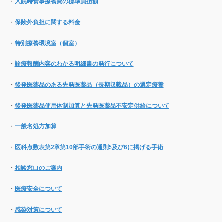
・
入院時食事療養費の標準負担額
・
保険外負担に関する料金
・
特別療養環境室（個室）
・
診療報酬内容のわかる明細書の発行について
・
後発医薬品のある先発医薬品（長期収載品）の選定療養
・
後発医薬品使用体制加算と先発医薬品不安定供給について
・
一般名処方加算
・
医科点数表第2章第10部手術の通則5及び6に掲げる手術
・
相談窓口のご案内
・
医療安全について
・
感染対策について