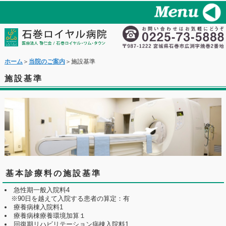
ホーム
＞
当院のご案内
＞施設基準
施設基準
基本診療料の施設基準
急性期一般入院料4
※90日を越えて入院する患者の算定：有
療養病棟入院料1
療養病棟療養環境加算１
回復期リハビリテーション病棟入院料1