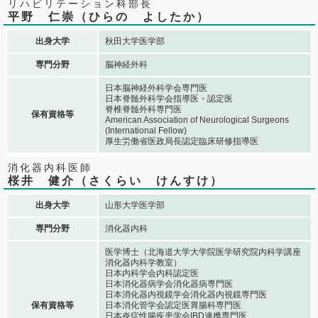
リハビリテーション科部長
平野 仁崇（ひらの よしたか）
出身大学
秋田大学医学部
専門分野
脳神経外科
日本脳神経外科学会専門医
日本脊髄外科学会指導医・認定医
脊椎脊髄外科専門医
保有資格等
American Association of Neurological Surgeons
(International Fellow)
厚生労働省医政局長認定臨床研修指導医
消化器内科医師
桜井 健介（さくらい けんすけ）
出身大学
山形大学医学部
専門分野
消化器内科
医学博士（北海道大学大学院医学研究院内科学講座
消化器内科学教室）
日本内科学会内科認定医
日本消化器病学会消化器病専門医
日本消化器内視鏡学会消化器内視鏡専門医
保有資格等
日本消化管学会認定医胃腸科専門医
日本炎症性腸疾患学会IBD連携専門医