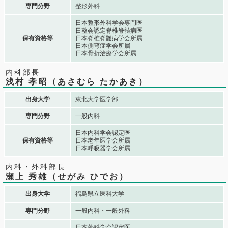
専門分野
整形外科
日本整形外科学会専門医
日整会認定脊椎脊髄病医
保有資格等
日本脊椎脊髄病学会所属
日本側弯症学会所属
日本骨折治療学会所属
内科部長
浅村 孝昭（あさむら たかあき）
出身大学
東北大学医学部
専門分野
一般内科
日本内科学会認定医
保有資格等
日本老年医学会所属
日本呼吸器学会所属
内科・外科部長
瀬上 秀雄（せがみ ひでお）
出身大学
福島県立医科大学
専門分野
一般内科・一般外科
日本外科学会認定医