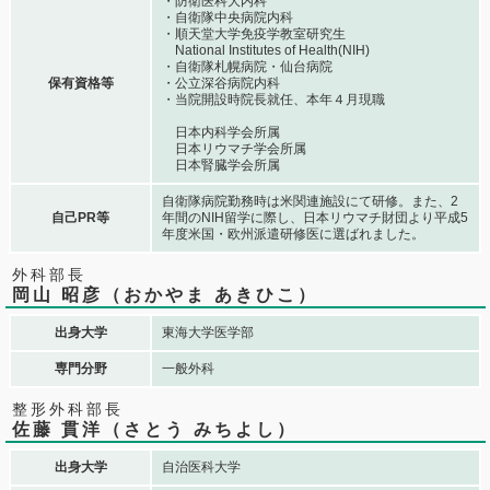
・防衛医科大内科
・自衛隊中央病院内科
・順天堂大学免疫学教室研究生
National Institutes of Health(NIH)
・自衛隊札幌病院・仙台病院
保有資格等
・公立深谷病院内科
・当院開設時院長就任、本年４月現職
日本内科学会所属
日本リウマチ学会所属
日本腎臓学会所属
自衛隊病院勤務時は米関連施設にて研修。また、2
自己PR等
年間のNIH留学に際し、日本リウマチ財団より平成5
年度米国・欧州派遣研修医に選ばれました。
外科部長
岡山 昭彦（おかやま あきひこ）
出身大学
東海大学医学部
専門分野
一般外科
整形外科部長
佐藤 貫洋（さとう みちよし）
出身大学
自治医科大学