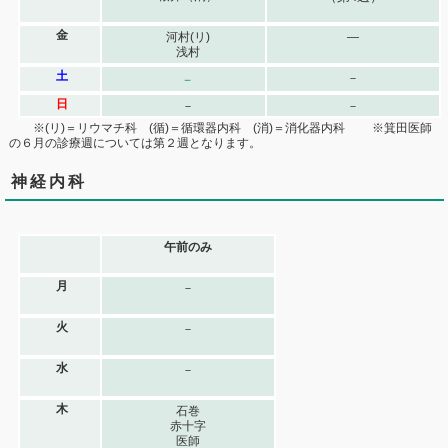
金
河村(リ)
―
浅村
土
－
－
日
－
－
※(リ)＝リウマチ科 (循)＝循環器内科 (消)＝消化器内科 ※箕田医師
の６月の診療週については第２週となります。
神経内科
午前のみ
月
－
火
－
水
－
木
石巻
赤十字
医師