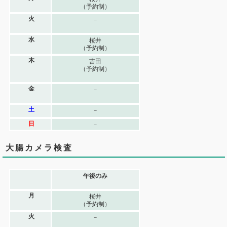
（予約制）
火
－
水
桜井
（予約制）
木
吉田
（予約制）
金
－
土
－
日
－
大腸カメラ検査
午後のみ
月
桜井
（予約制）
火
－