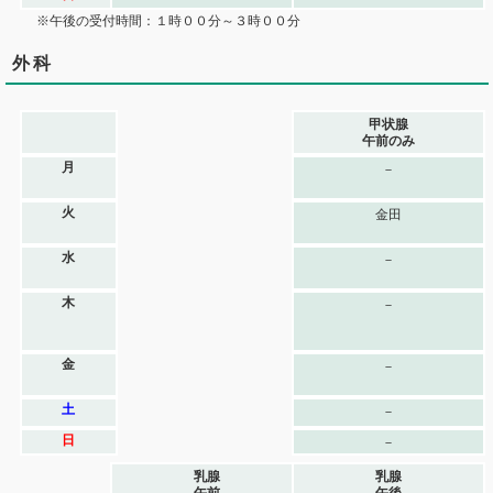
※午後の受付時間：１時００分～３時００分
外科
甲状腺
午前のみ
月
－
火
金田
水
－
木
－
金
－
土
－
日
－
乳腺
乳腺
午前
午後