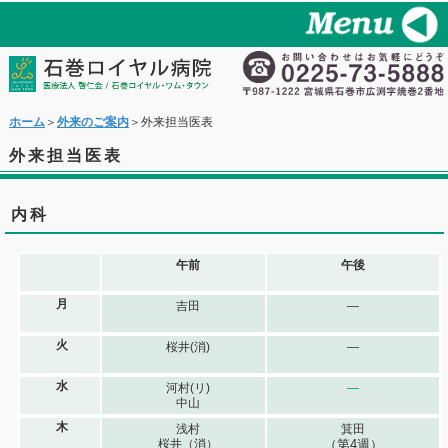
ホーム
＞
外来のご案内
＞外来担当医表
外来担当医表
内科
午前
午後
月
吉田
―
火
桜井(消)
―
水
河村(リ)
―
中山
木
浅村
箕田
桜井（消）
（第4週）