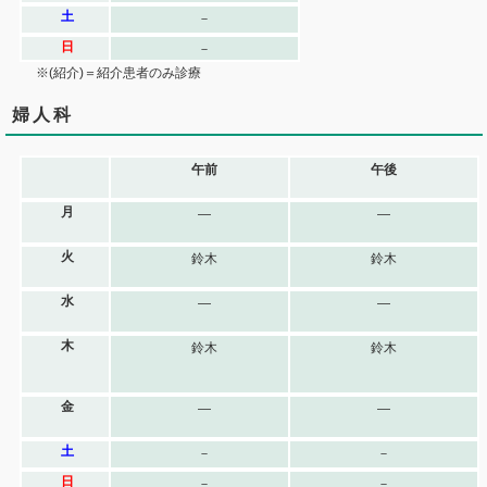
土
－
日
－
※(紹介)＝紹介患者のみ診療
婦人科
午前
午後
月
―
―
火
鈴木
鈴木
水
―
―
木
鈴木
鈴木
金
―
―
土
－
－
日
－
－