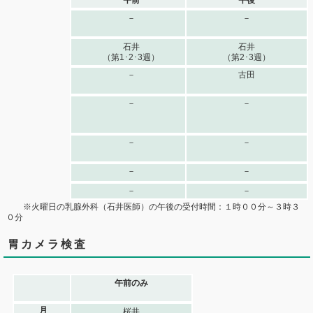
－
－
石井
石井
（第1･2･3週）
（第2･3週）
－
古田
－
－
－
－
－
－
－
－
※火曜日の乳腺外科（石井医師）の午後の受付時間：１時００分～３時３
０分
胃カメラ検査
午前のみ
月
桜井