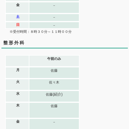
金
－
土
－
日
－
※受付時間：８時３０分～１１時００分
整形外科
午前のみ
月
佐藤
火
佐々木
水
(紹介)
佐藤
木
佐藤
金
－