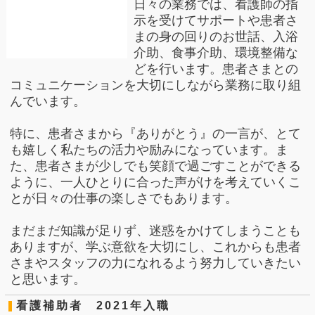
日々の業務では、看護師の指
示を受けてサポートや患者さ
まの身の回り
のお世話、入浴
介助、食事介助、環境整備な
どを行います。患者さまとの
コミュニケーションを大切にしながら業務に取り組
んでいます。
特に、患者さま
から
『
ありがとう
』
の一言が、とて
も嬉しく私たちの
活力や励みになって
います
。ま
た、患者さまが少しでも笑顔で過ごすことができる
ように、一人
ひとりに合った声がけを考えていくこ
とが日々の仕事の楽しさでもあります。
まだまだ知識が足りず、迷惑をかけてしまうことも
ありますが、学ぶ意欲
を大切にし、これからも患者
さまやスタッフの力になれるよう努力して
いきたい
と思います。
看護補助者 2021年入職