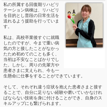
私の所属する回復期リハビリ
テーション病棟は、リハビリ
を目的とし
普段の日常生活を
送れるよう援助を行っていま
す。
私は、高校卒業後すぐに就職
したのですが、今まで重い病
気の方と接したことがなかっ
たため初めてのことも多く、
当初は不安
なことばかりでし
た。しかし、周りの先輩方や
患者さまに支えられ、今も一
生懸命
に仕事をすることができています。
そして、それぞれ違う症状を抱えた患者さまと接す
ることで、自分に足りない
経験や磨いていかなけれ
ばならない技術を身に付けることができ、自身の
ス
キルアップにも繋げられます。