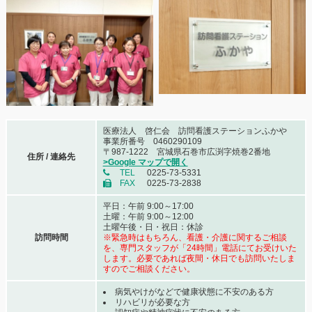
医療法人 啓仁会 訪問看護ステーションふかや
事業所番号 0460290109
〒987-1222 宮城県石巻市広渕字焼巻2番地
住所 / 連絡先
>Google マップで開く
TEL
0225-73-5331
FAX
0225-73-2838
平日：午前 9:00～17:00
土曜：午前 9:00～12:00
土曜午後・日・祝日：休診
訪問時間
※緊急時はもちろん、看護・介護に関するご相談
を、専門スタッフが「24時間」電話にてお受けいた
します。必要であれば夜間・休日でも訪問いたしま
すのでご相談ください。
病気やけがなどで健康状態に不安のある方
リハビリが必要な方