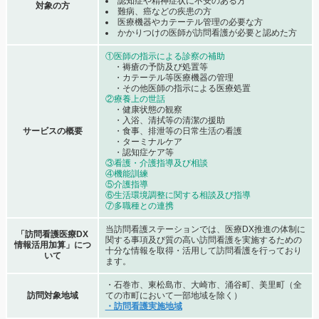
認知症や精神症状に不安のある方
対象の方
難病、癌などの疾患の方
医療機器やカテーテル管理の必要な方
かかりつけの医師が訪問看護が必要と認めた方
①医師の指示による診察の補助
・褥瘡の予防及び処置等
・カテーテル等医療機器の管理
・その他医師の指示による医療処置
②療養上の世話
・健康状態の観察
・入浴、清拭等の清潔の援助
サービスの概要
・食事、排泄等の日常生活の看護
・ターミナルケア
・認知症ケア等
③看護・介護指導及び相談
④機能訓練
⑤介護指導
⑥生活環境調整に関する相談及び指導
⑦多職種との連携
当訪問看護ステーションでは、医療DX推進の体制に
「訪問看護医療DX
関する事項及び質の高い訪問看護を実施するための
情報活用加算」につ
十分な情報を取得・活用して訪問看護を行っており
いて
ます。
・石巻市、東松島市、大崎市、涌谷町、美里町（全
訪問対象地域
ての市町において一部地域を除く）
・訪問看護実施地域