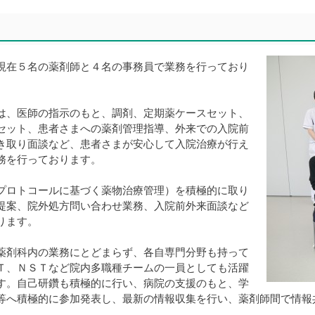
現在５名の薬剤師と４名の事務員で業務を行っており
は、医師の指示のもと、調剤、定期薬ケースセット、
セット、患者さまへの薬剤管理指導、外来での入院前
き取り面談など、患者さまが安心して入院治療が行え
務を行っております。
プロトコールに基づく薬物治療管理）を積極的に取り
提案、院外処方問い合わせ業務、入院前外来面談など
ります。
薬剤科内の業務にとどまらず、各自専門分野も持って
Ｔ、ＮＳＴなど院内多職種チームの一員としても活躍
す。自己研鑽も積極的に行い、病院の支援のもと、学
等へ積極的に参加発表し、最新の情報収集を行い、薬剤師間で情報