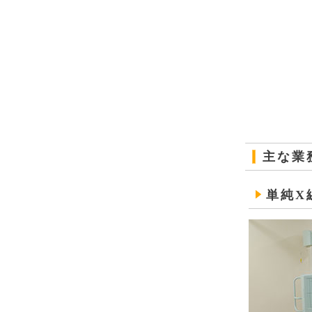
主な業
単純X