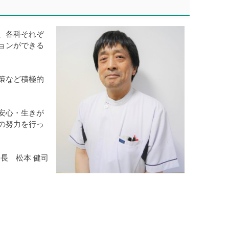
、各科それぞ
ョンができる
策など積極的
安心・生きが
の努力を行っ
長 松本 健司