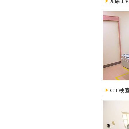
X線T
CT検