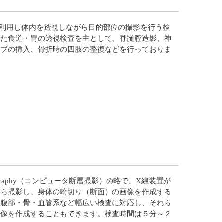
を利用し体内を透視しながら目的部位の撮影を行う検
いた食道・胃の透視検査を主として、脊髄腔造影、神
ーブの挿入、骨折時の四肢の整復などを行っておりま
omography（コンピュータ断層撮影）の略で、X線装置が
がら撮影し、身体の輪切り（断面）の画像を作成する
・腹部・骨・血管系など幅広い検査に対応し、それら
画像を作成することもできます。検査時間は５分～２