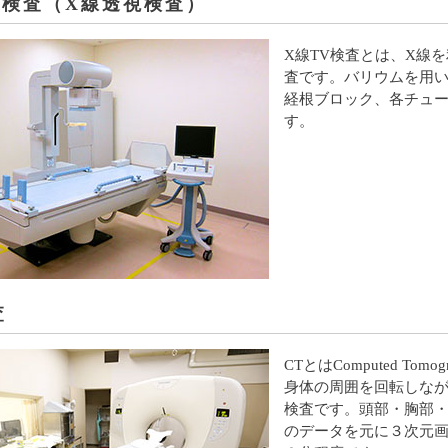
V検査（X線透視検査）
X線TV検査とは、X線
査です。バリウムを用
経根ブロック、各チュ
す。
査
CTとはComputed T
身体の周囲を回転しな
検査です。頭部・胸部
のデータを元に３次元