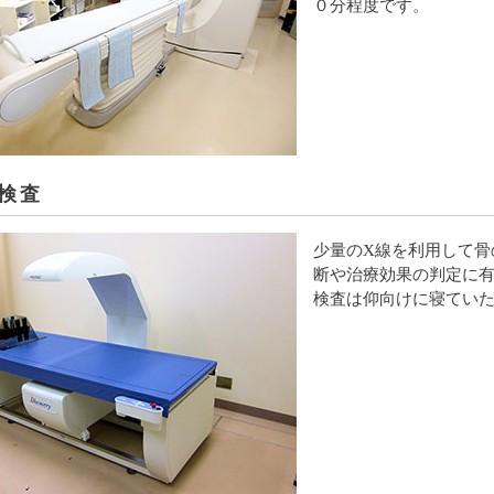
０分程度です。
検査
少量のX線を利用して骨
断や治療効果の判定に
検査は仰向けに寝てい