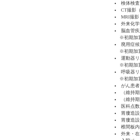
検体検査
CT撮影
MRI撮
外来化学
脳血管疾
※初期加
廃用症候
※初期加
運動器リ
※初期加
呼吸器リ
※初期加
がん患者
（維持期
（維持期
医科点数
胃瘻造設
胃瘻造設
椎間板内
外来・在