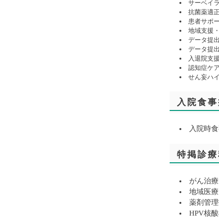
サーベイ
抗菌薬適
患者サポ
地域支援
データ提出
データ提出
入退院支
認知症ケ
せん妄ハ
入院食事
入院時食
特掲診療
がん治療
地域医療
薬剤管理
HPV核