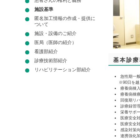
患者さんの権利と義務
施設基準
匿名加工情報の作成・提供に
ついて
施設・設備のご紹介
医局（医師の紹介）
看護部紹介
基本診療
診療技術部紹介
リハビリテーション部紹介
急性期一般
※90日を
療養病棟入
療養病棟
回復期リ
診療録管
栄養サポ
医療安全
医療安全
感染対策
連携強化