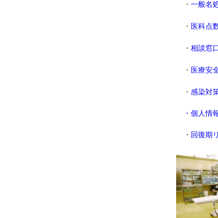
・
一般名
・
医科点数
・
相談窓
・
医療安
・
感染対
・個人情
・
回復期