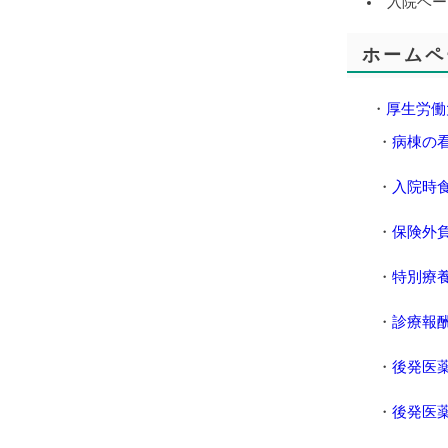
入院ベー
ホームペ
・
厚生労働
・
病棟の
・
入院時
・
保険外
・
特別療
・
診療報
・
後発医
・
後発医