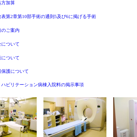
処方加算
表第2章第10部手術の通則5及び6に掲げる手術
口のご案内
全について
策について
報保護について
リハビリテーション病棟入院料の掲示事項