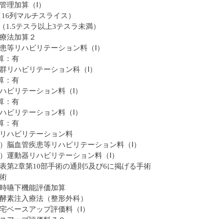
管理加算（Ⅰ）
（16列マルチスライス）
影（1.5テスラ以上3テスラ未満）
療法加算２
患等リハビリテーション料（Ⅰ）
算：有
群リハビリテーション科（Ⅰ）
算：有
ハビリテーション料（Ⅰ）
算：有
ハビリテーション料（Ⅰ）
算：有
リハビリテーション料
）脳血管疾患等リハビリテーション料（Ⅰ）
）運動器リハビリテーション料（Ⅰ）
表第2章第10部手術の通則5及び6に掲げる手術
術
時嚥下機能評価加算
酵素注入療法（整形外科）
宅ベースアップ評価料（Ⅰ）