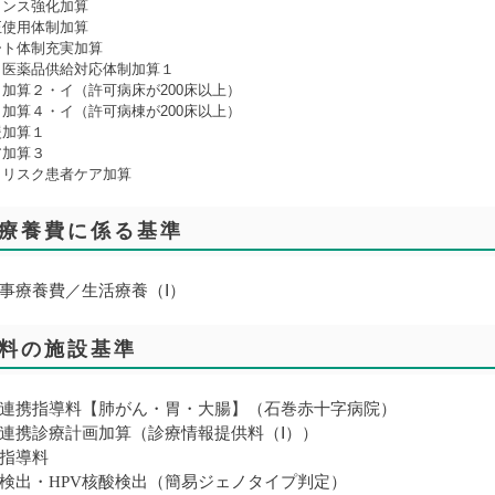
ランス強化加算
正使用体制加算
ート体制充実加算
・医薬品供給対応体制加算１
加算２・イ（許可病床が200床以上）
加算４・イ（許可病棟が200床以上）
援加算１
ア加算３
イリスク患者ケア加算
療養費に係る基準
事療養費／生活療養（Ⅰ）
料の施設基準
連携指導料【肺がん・胃・大腸】（石巻赤十字病院）
連携診療計画加算（診療情報提供料（Ⅰ））
指導料
酸検出・HPV核酸検出（簡易ジェノタイプ判定）