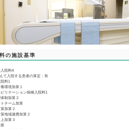
料の施設基準
入院料4
越えて入院する患者の算定：有
院料1
療養環境加算１
ハビリテーション病棟入院料1
理体制加算２
ートチーム加算
対策加算２
対策地域連携加算２
向上加算３
加算